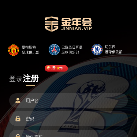
送
18
元
注册
登录